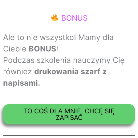
BONUS
Ale to nie wszystko! Mamy dla
Ciebie
BONUS
!
Podczas szkolenia nauczymy Cię
również
drukowania szarf z
napisami.
TO COŚ DLA MNIE, CHCĘ SIĘ
ZAPISAĆ