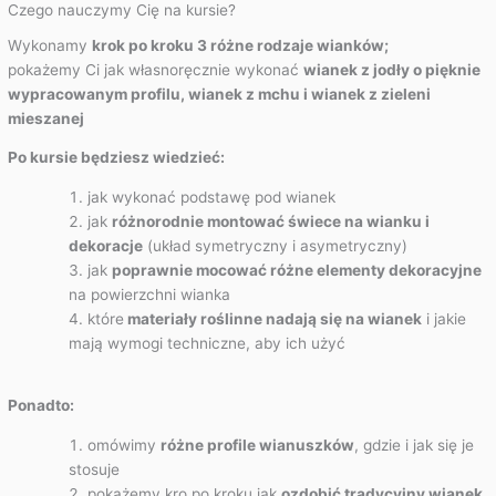
Czego nauczymy Cię na kursie?
Wykonamy
krok po kroku 3 różne rodzaje wianków;
pokażemy Ci jak własnoręcznie wykonać
wianek z jodły o pięknie
wypracowanym profilu, wianek z mchu i wianek z zieleni
mieszanej
Po kursie będziesz wiedzieć:
jak wykonać podstawę pod wianek
jak
różnorodnie montować świece na wianku i
dekoracje
(układ symetryczny i asymetryczny)
jak
poprawnie mocować różne elementy dekoracyjne
na powierzchni wianka
które
materiały roślinne nadają się na wianek
i jakie
mają wymogi techniczne, aby ich użyć
Ponadto:
omówimy
różne profile wianuszków
, gdzie i jak się je
stosuje
pokażemy kro po kroku jak
ozdobić tradycyjny wianek