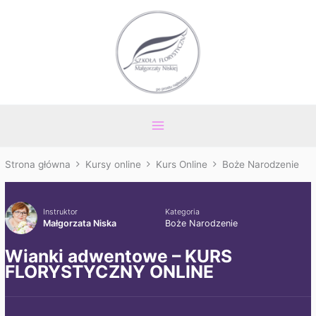
Przejdź
Main
do
Menu
treści
Strona główna
Kursy online
Kurs Online
Boże Narodzenie
Instruktor
Kategoria
Małgorzata Niska
Boże Narodzenie
Wianki adwentowe – KURS
FLORYSTYCZNY ONLINE