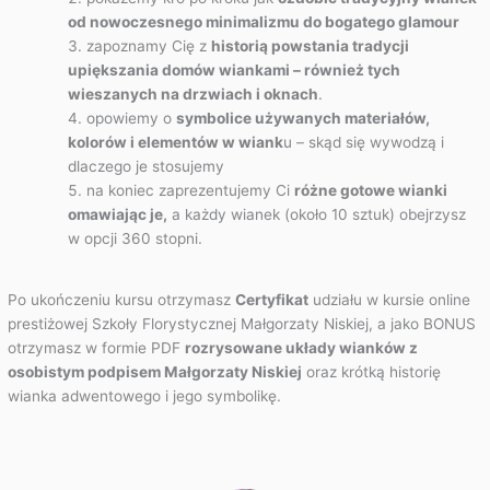
od nowoczesnego minimalizmu do bogatego glamour
zapoznamy Cię z
historią powstania tradycji
upiększania domów wiankami – również tych
wieszanych na drzwiach i oknach
.
opowiemy o
symbolice używanych materiałów,
kolorów i elementów w wiank
u – skąd się wywodzą i
dlaczego je stosujemy
na koniec zaprezentujemy Ci
różne gotowe wianki
omawiając je,
a każdy wianek (około 10 sztuk) obejrzysz
w opcji 360 stopni.
Po ukończeniu kursu otrzymasz
Certyfikat
udziału w kursie online
prestiżowej Szkoły Florystycznej Małgorzaty Niskiej, a jako BONUS
otrzymasz w formie PDF
rozrysowane układy wianków z
osobistym podpisem Małgorzaty Niskiej
oraz krótką historię
wianka adwentowego i jego symbolikę.