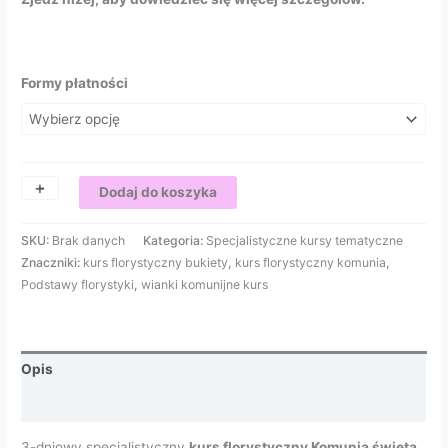
Formy płatności
+
-
Dodaj do koszyka
SKU:
Brak danych
Kategoria:
Specjalistyczne kursy tematyczne
Znaczniki:
kurs florystyczny bukiety
,
kurs florystyczny komunia
,
Podstawy florystyki
,
wianki komunijne kurs
Opis
Informacje dodatkowe
3-dniowy specjalistyczny
kurs florystyczny Komunia święta