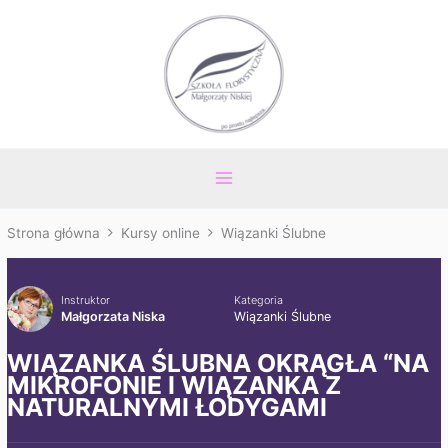
Przejdź
Main
do
Menu
treści
Strona główna
Kursy online
Wiązanki Ślubne
Instruktor
Kategoria
Małgorzata Niska
Wiązanki Ślubne
WIĄZANKA ŚLUBNA OKRĄGŁA “NA
MIKROFONIE I WIĄZANKA Z
NATURALNYMI ŁODYGAMI