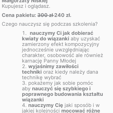
Małgorzaty Niskiej
Kupujesz i oglądasz.
Cena pakietu:
300 zł
240 zł.
Czego nauczysz się podczas szkolenia?
nauczymy Ci jak dobierać
kwiaty do wiązanki
aby uzyskać
zamierzony efekt kompozycyjny
jednocześnie uwzględniając
charakter, osobowość ale również
karnację Panny Młodej
wyjaśnimy zawiłości
techniki
oraz kiedy należy dana
technikę wybrać
pokażemy jak sobie pomóc
aby
nauczyć się szybkiego i
poprawnego budowania kształtu
wiązanki
nauczymy Cię
jaki sposób i w
jakiej kolejności
mocować różne