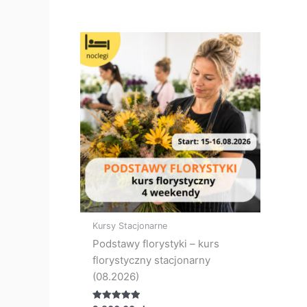
Ten
produkt
ma
wiele
wariantów.
Opcje
można
wybrać
na
stronie
produktu
Kursy Stacjonarne
Podstawy florystyki – kurs
florystyczny stacjonarny
(08.2026)