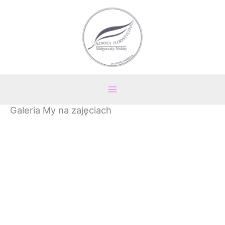
Przejdź
Main
do
Menu
treści
Galeria My na zajęciach