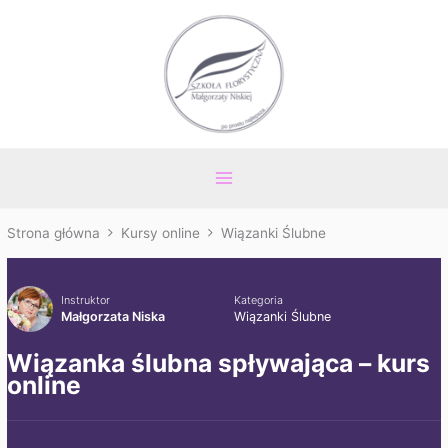
Przejdź
Main
do
Menu
treści
Strona główna
Kursy online
Wiązanki Ślubne
Instruktor
Kategoria
Małgorzata Niska
Wiązanki Ślubne
Wiązanka ślubna spływająca – kurs
online