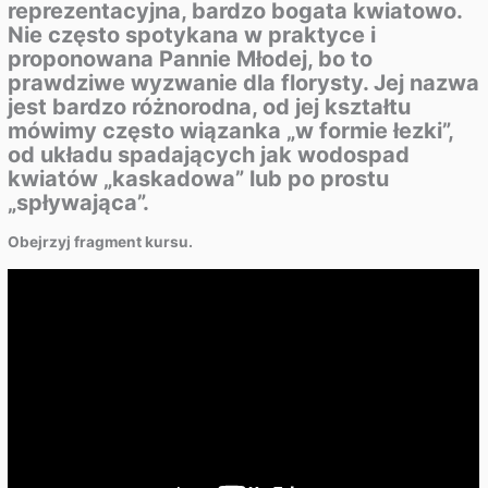
reprezentacyjna, bardzo bogata kwiatowo.
Nie często spotykana w praktyce i
proponowana Pannie Młodej, bo to
prawdziwe wyzwanie dla florysty. Jej nazwa
jest bardzo różnorodna, od jej kształtu
mówimy często wiązanka „w formie łezki”,
od układu spadających jak wodospad
kwiatów „kaskadowa” lub po prostu
„spływająca”.
Obejrzyj fragment kursu.