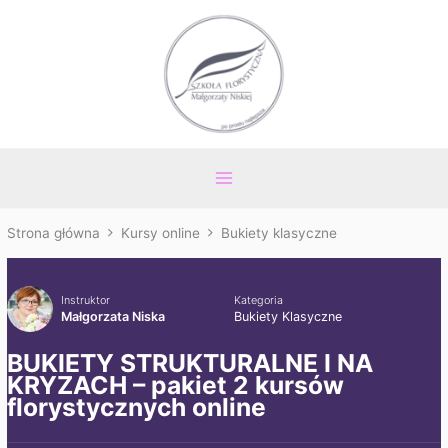
Przejdź
Main
do
Menu
treści
Strona główna
Kursy online
Bukiety klasyczne
Instruktor
Kategoria
Małgorzata Niska
Bukiety Klasyczne
BUKIETY STRUKTURALNE I NA
KRYZACH – pakiet 2 kursów
florystycznych online