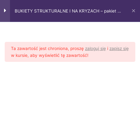
Przejdź
Main
do
BUKIETY STRUKTURALNE I NA KRYZACH – pakiet 2
Menu
treści
kursów florystycznych online
Bukiety strukturalne i
9
konstrukcyjne
Ta zawartość jest chroniona, proszę
zaloguj się
i
zapisz się
Bukiety strukturalne – Lekcja 1
w kursie, aby wyświetlić tę zawartość!
24 Min.
Strona główna
Kursy online
Bukiety klasyczne
Bukiety strukturalne – Lekcja 2
Bukiety strukturalne – Lekcja 3
Bukiety konstrukcyjne – Lekcja 1
Bukiety konstrukcyjne – Lekcja 2
Bukiety konstrukcyjne – lekcja 3