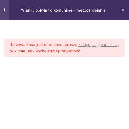
Przejdź
Main
do
Wianki, półwianki komunijne – metoda klejenia
Menu
treści
Ta zawartość jest chroniona, proszę
zaloguj się
i
zapisz się
w kursie, aby wyświetlić tę zawartość!
Strona główna
Kursy online
Wianki