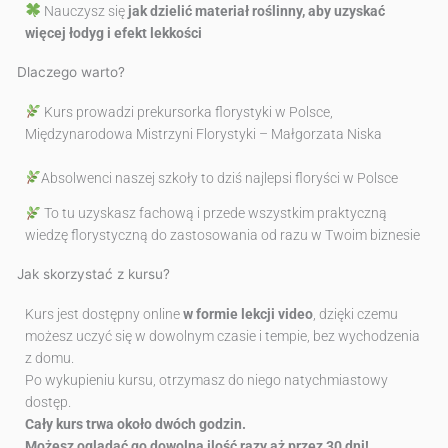
Nauczysz się
jak dzielić materiał roślinny, aby uzyskać
więcej łodyg i efekt lekkości
Dlaczego warto?
Kurs prowadzi prekursorka florystyki w Polsce,
Międzynarodowa Mistrzyni Florystyki – Małgorzata Niska
Absolwenci naszej szkoły to dziś najlepsi floryści w Polsce
To tu uzyskasz fachową i przede wszystkim praktyczną
wiedzę florystyczną do zastosowania od razu w Twoim biznesie
Jak skorzystać z kursu?
Kurs jest dostępny online
w formie lekcji video
, dzięki czemu
możesz uczyć się w dowolnym czasie i tempie, bez wychodzenia
z domu.
Po wykupieniu kursu, otrzymasz do niego natychmiastowy
dostęp.
Cały kurs trwa około dwóch godzin.
Możesz oglądać go dowolną ilość razy aż przez 30 dni!