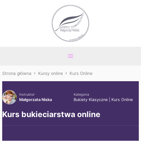
Przejdź
Main
do
Menu
treści
Strona główna
Kursy online
Kurs Online
Instruktor
Kategoria
Małgorzata Niska
Bukiety Klasyczne
|
Kurs Online
Kurs bukieciarstwa online