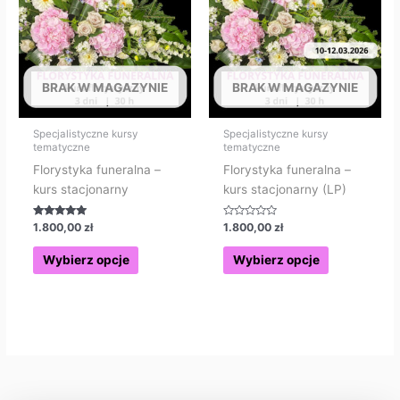
wiele
wiele
wariantów.
wariantów.
Opcje
Opcje
można
można
BRAK W MAGAZYNIE
BRAK W MAGAZYNIE
wybrać
wybrać
na
na
stronie
stronie
Specjalistyczne kursy
Specjalistyczne kursy
tematyczne
tematyczne
produktu
produktu
Florystyka funeralna –
Florystyka funeralna –
kurs stacjonarny
kurs stacjonarny (LP)
Oceniono
Oceniono
1.800,00
zł
1.800,00
zł
5.00
0
na 5
na
5
Wybierz opcje
Wybierz opcje